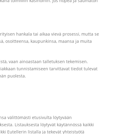
pikana toimiviin kasinoihin. Jos nopea ja saumaton
erityisen hankala tai aikaa vievä prosessi, mutta se
nsä, osoitteensa, kaupunkinsa, maansa ja muita
istä, vaan ainoastaan talletuksen tekemisen.
iakkaan tunnistamiseen tarvittavat tiedot tulevat
män puolesta.
sa välittömästi etusivulta löytyvään
esta. Listauksesta löytyvät käytännössä kaikki
 Eutellerin listalla ja tekevät yhteistyötä