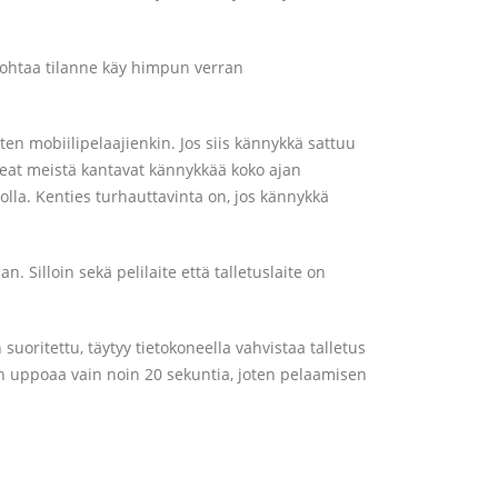
kohtaa tilanne käy himpun verran
ten mobiilipelaajienkin. Jos siis kännykkä sattuu
useat meistä kantavat kännykkää koko ajan
 olla. Kenties turhauttavinta on, jos kännykkä
n. Silloin sekä pelilaite että talletuslaite on
 suoritettu, täytyy tietokoneella vahvistaa talletus
en uppoaa vain noin 20 sekuntia, joten pelaamisen