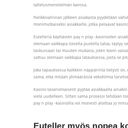
talletusmenetelmän kanssa.
Pankkivalinnan jälkeen asiakasta pyydetään vahvi
monimutkaiseksi asiakkaille, jotka pelaavat kasin
Eutelleriä käyttävien pay n play -kasinoiden asiak
olemaan vaikkapa toisella puolella taloa, täytyy
taskussaan tai muuten mukana, joten kovin vaivallo
sattuu olemaan vaikkapa latauksessa, josta se pit
Joka tapauksessa kaikkein näppärintä tietysti on, mi
sama, eikä mitään ylimääräisiä vekottimia tarvitse 
Kasino tavanomaisesti pyytää asiakkaalta ainakin
vielä uudelleen. Sitten sama prosessi tehdään to
pay n play -kasinoilla voi monesti aloittaa jo min
Euteller myös nopea ko