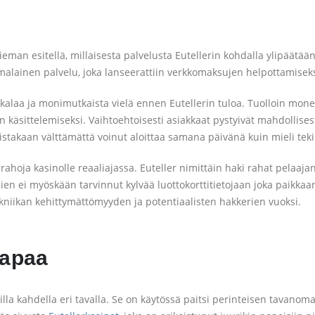
an esitellä, millaisesta palvelusta Eutellerin kohdalla ylipäätään 
malainen palvelu, joka lanseerattiin verkkomaksujen helpottamiseks
aa ja monimutkaista vielä ennen Eutellerin tuloa. Tuolloin monet 
käsittelemiseksi. Vaihtoehtoisesti asiakkaat pystyivät mahdollisesti
istakaan välttämättä voinut aloittaa samana päivänä kuin mieli teki
rahoja kasinolle reaaliajassa. Euteller nimittäin haki rahat pelaaja
jien ei myöskään tarvinnut kylvää luottokorttitietojaan joka paikka
ekniikan kehittymättömyyden ja potentiaalisten hakkerien vuoksi.
tapaa
la kahdella eri tavalla. Se on käytössä paitsi perinteisen tavanomais