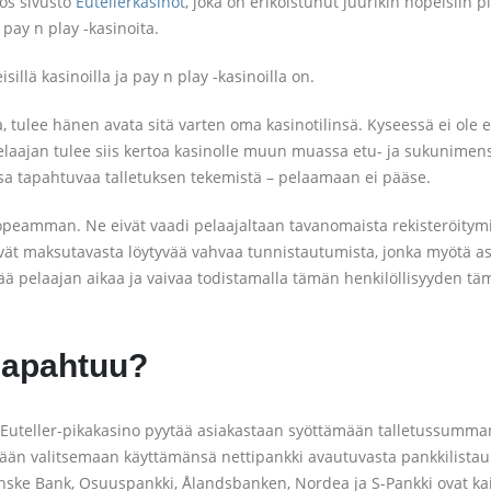
yös sivusto
Eutellerkasinot
, joka on erikoistunut juurikin nopeisiin 
pay n play -kasinoita.
sillä kasinoilla ja pay n play -kasinoilla on.
la, tulee hänen avata sitä varten oma kasinotilinsä. Kyseessä ei ole 
 Pelaajan tulee siis kertoa kasinolle muun muassa etu- ja sukunime
ussa tapahtuvaa talletuksen tekemistä – pelaamaan ei pääse.
nopeamman. Ne eivät vaadi pelaajaltaan tavanomaista rekisteröitym
ävät maksutavasta löytyvää vahvaa tunnistautumista, jonka myötä as
tää pelaajan aikaa ja vaivaa todistamalla tämän henkilöllisyyden tä
 tapahtuu?
. Euteller-pikakasino pyytää asiakastaan syöttämään talletussumman
ään valitsemaan käyttämänsä nettipankki avautuvasta pankkilistauks
ske Bank, Osuuspankki, Ålandsbanken, Nordea ja S-Pankki ovat kaikki