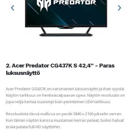
2. Acer Predator CG437K S 42,4” - Paras
luksusnäyttö
Acer Predator GG437K on varsinainen luksusnäyttö ja ihan syystä.
Näytön tarkkuus on henkeäsalpaavan upea. Näytön resoluutio on
jopa neljä kertaa suurempi kuin perinteinen UDH tarkkuus.
Resoluutiota tässä mallissa on peräti 3840 x 2160 pikselin verran.
Kun tämän näytön kanssa muutaman kerran pelaat, tuskin haluat
enää palata Full-HD näyttöihin.