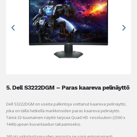
5. Dell S3222DGM – Paras kaareva pelinäyttö
Dell S3222DGM on useita palkintoja voittanut kaareva pelinäyttö,
joka on tällä hetkellä markkinoiden paras kaareva pelinäyttö.
Tämä 32-tuumainen näyttö tarjoaa Quad HD -resoluution (2560 x
1440) upean kuvanlaadun takaamiseksi.
165 Hz virkistystaajuuden ansiosta se sopii erinomaisesti