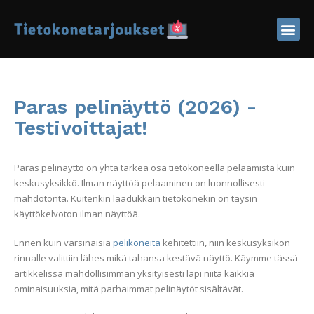
Tietokone
Kannettav
Paras pelinäyttö (2026) -
Testivoittajat!
Paras pelinäyttö on yhtä tärkeä osa tietokoneella pelaamista kuin
keskusyksikkö. Ilman näyttöä pelaaminen on luonnollisesti
mahdotonta. Kuitenkin laadukkain tietokonekin on täysin
käyttökelvoton ilman näyttöä.
Ennen kuin varsinaisia
pelikoneita
kehitettiin, niin keskusyksikön
rinnalle valittiin lähes mikä tahansa kestävä näyttö. Käymme tässä
artikkelissa mahdollisimman yksityisesti läpi niitä kaikkia
ominaisuuksia, mitä parhaimmat pelinäytöt sisältävät.