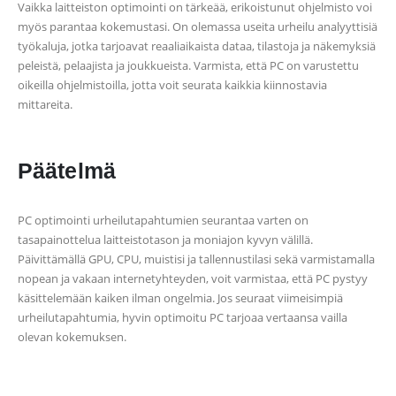
Vaikka laitteiston optimointi on tärkeää, erikoistunut ohjelmisto voi
myös parantaa kokemustasi. On olemassa useita urheilu analyyttisiä
työkaluja, jotka tarjoavat reaaliaikaista dataa, tilastoja ja näkemyksiä
peleistä, pelaajista ja joukkueista. Varmista, että PC on varustettu
oikeilla ohjelmistoilla, jotta voit seurata kaikkia kiinnostavia
mittareita.
Päätelmä
PC optimointi urheilutapahtumien seurantaa varten on
tasapainottelua laitteistotason ja moniajon kyvyn välillä.
Päivittämällä GPU, CPU, muistisi ja tallennustilasi sekä varmistamalla
nopean ja vakaan internetyhteyden, voit varmistaa, että PC pystyy
käsittelemään kaiken ilman ongelmia. Jos seuraat viimeisimpiä
urheilutapahtumia, hyvin optimoitu PC tarjoaa vertaansa vailla
olevan kokemuksen.