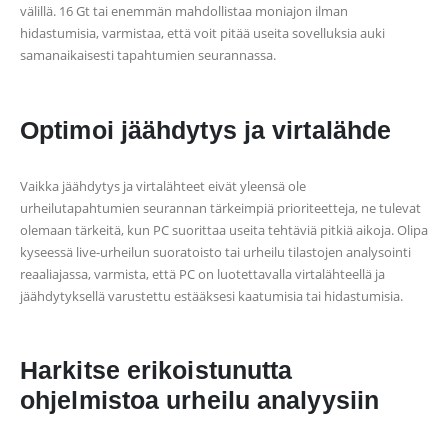
välillä. 16 Gt tai enemmän mahdollistaa moniajon ilman
hidastumisia, varmistaa, että voit pitää useita sovelluksia auki
samanaikaisesti tapahtumien seurannassa.
Optimoi jäähdytys ja virtalähde
Vaikka jäähdytys ja virtalähteet eivät yleensä ole
urheilutapahtumien seurannan tärkeimpiä prioriteetteja, ne tulevat
olemaan tärkeitä, kun PC suorittaa useita tehtäviä pitkiä aikoja. Olipa
kyseessä live-urheilun suoratoisto tai urheilu tilastojen analysointi
reaaliajassa, varmista, että PC on luotettavalla virtalähteellä ja
jäähdytyksellä varustettu estääksesi kaatumisia tai hidastumisia.
Harkitse erikoistunutta
ohjelmistoa urheilu analyysiin