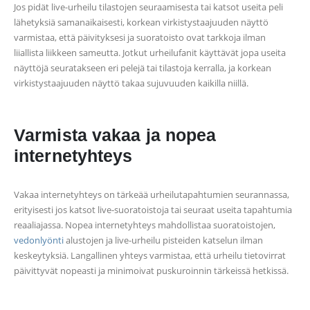
Jos pidät live-urheilu tilastojen seuraamisesta tai katsot useita peli
lähetyksiä samanaikaisesti, korkean virkistystaajuuden näyttö
varmistaa, että päivityksesi ja suoratoisto ovat tarkkoja ilman
liiallista liikkeen sameutta. Jotkut urheilufanit käyttävät jopa useita
näyttöjä seuratakseen eri pelejä tai tilastoja kerralla, ja korkean
virkistystaajuuden näyttö takaa sujuvuuden kaikilla niillä.
Varmista vakaa ja nopea
internetyhteys
Vakaa internetyhteys on tärkeää urheilutapahtumien seurannassa,
erityisesti jos katsot live-suoratoistoja tai seuraat useita tapahtumia
reaaliajassa. Nopea internetyhteys mahdollistaa suoratoistojen,
vedonlyönti
alustojen ja live-urheilu pisteiden katselun ilman
keskeytyksiä. Langallinen yhteys varmistaa, että urheilu tietovirrat
päivittyvät nopeasti ja minimoivat puskuroinnin tärkeissä hetkissä.