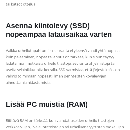
tai katsot ottelua.
Asenna kiintolevy (SSD)
nopeampaa latausaikaa varten
Vaikka urheilutapahtumien seuranta ei yleensä vaadi yhtä nopeaa
kuin pelaaminen, nopea tallennus on tärkeää, kun sinun täytyy
ladata monimutkaisia urheilu tilastoja, seuranta ohjelmistoja tai
useita selainikkunoita kerralla. SSD varmistaa, että järjestelmäsi on
valmis toimimaan nopeasti ilman perinteisten kovalevyjen
aiheuttamia hidastumisia.
Lisää PC muistia (RAM)
Riittävä RAM on tärkeää, kun vaihdat useiden urheilu tilastojen
verkkosivujen, live-suoratoistojen tai urheiluanalyyttisten työkalujen