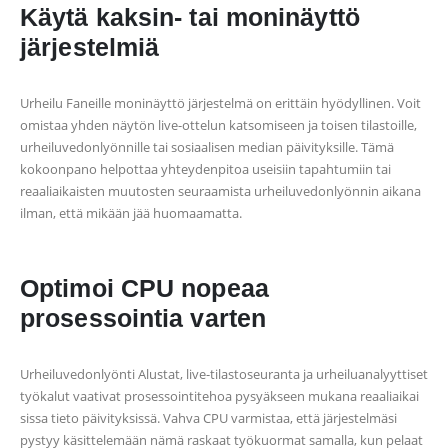
Käytä kaksin- tai moninäyttö
järjestelmiä
Urheilu Faneille moninäyttö järjestelmä on erittäin hyödyllinen. Voit
omistaa yhden näytön live-ottelun katsomiseen ja toisen tilastoille,
urheiluvedonlyönnille tai sosiaalisen median päivityksille. Tämä
kokoonpano helpottaa yhteydenpitoa useisiin tapahtumiin tai
reaaliaikaisten muutosten seuraamista urheiluvedonlyönnin aikana
ilman, että mikään jää huomaamatta.
Optimoi CPU nopeaa
prosessointia varten
Urheiluvedonlyönti Alustat, live-tilastoseuranta ja urheiluanalyyttiset
työkalut vaativat prosessointitehoa pysyäkseen mukana reaaliaikai
sissa tieto päivityksissä. Vahva CPU varmistaa, että järjestelmäsi
pystyy käsittelemään nämä raskaat työkuormat samalla, kun pelaat