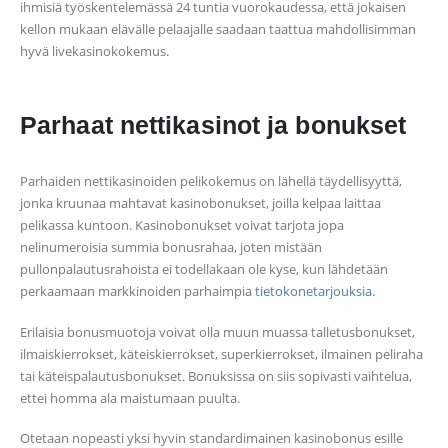
ihmisiä työskentelemässä 24 tuntia vuorokaudessa, että jokaisen
kellon mukaan elävälle pelaajalle saadaan taattua mahdollisimman
hyvä livekasinokokemus.
Parhaat nettikasinot ja bonukset
Parhaiden nettikasinoiden pelikokemus on lähellä täydellisyyttä,
jonka kruunaa mahtavat kasinobonukset, joilla kelpaa laittaa
pelikassa kuntoon. Kasinobonukset voivat tarjota jopa
nelinumeroisia summia bonusrahaa, joten mistään
pullonpalautusrahoista ei todellakaan ole kyse, kun lähdetään
perkaamaan markkinoiden parhaimpia
tietokonetarjouksia
.
Erilaisia bonusmuotoja voivat olla muun muassa talletusbonukset,
ilmaiskierrokset, käteiskierrokset, superkierrokset, ilmainen peliraha
tai käteispalautusbonukset. Bonuksissa on siis sopivasti vaihtelua,
ettei homma ala maistumaan puulta.
Otetaan nopeasti yksi hyvin standardimainen kasinobonus esille