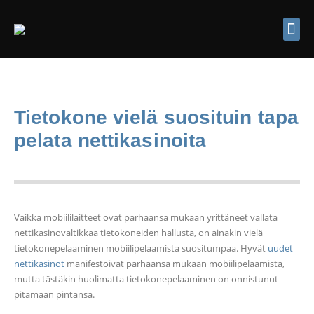
Tietok
Kannet
Tietokone vielä suosituin tapa
pelata nettikasinoita
Vaikka mobiililaitteet ovat parhaansa mukaan yrittäneet vallata
nettikasinovaltikkaa tietokoneiden hallusta, on ainakin vielä
tietokonepelaaminen mobiilipelaamista suositumpaa. Hyvät
uudet
nettikasinot
manifestoivat parhaansa mukaan mobiilipelaamista,
mutta tästäkin huolimatta tietokonepelaaminen on onnistunut
pitämään pintansa.