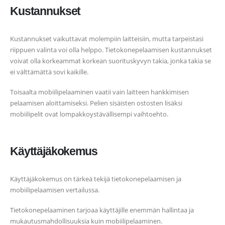
Kustannukset
Kustannukset vaikuttavat molempiin laitteisiin, mutta tarpeistasi
riippuen valinta voi olla helppo. Tietokonepelaamisen kustannukset
voivat olla korkeammat korkean suorituskyvyn takia, jonka takia se
ei välttämättä sovi kaikille.
Toisaalta mobiilipelaaminen vaatii vain laitteen hankkimisen
pelaamisen aloittamiseksi. Pelien sisäisten ostosten lisäksi
mobiilipelit ovat lompakkoystävällisempi vaihtoehto.
Käyttäjäkokemus
Käyttäjäkokemus on tärkeä tekijä tietokonepelaamisen ja
mobiilipelaamisen vertailussa.
Tietokonepelaaminen tarjoaa käyttäjille enemmän hallintaa ja
mukautusmahdollisuuksia kuin mobiilipelaaminen.