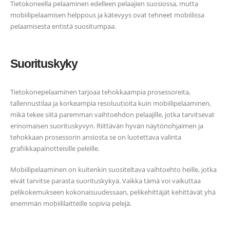
Tietokoneella pelaaminen edelleen pelaajien suosiossa, mutta
mobiilipelaamisen helppous ja kätevyys ovat tehneet mobiilissa
pelaamisesta entistä suositumpaa.
Suorituskyky
Tietokonepelaaminen tarjoaa tehokkaampia prosessoreita,
tallennustilaa ja korkeampia resoluutioita kuin mobiilipelaaminen,
mikä tekee siitä paremman vaihtoehdon pelaajille, jotka tarvitsevat
erinomaisen suorituskyvyn. Riittävän hyvän näytönohjaimen ja
tehokkaan prosessorin ansiosta se on luotettava valinta
grafiikkapainotteisille peleille.
Mobiilipelaaminen on kuitenkin suositeltava vaihtoehto heille, jotka
eivät tarvitse parasta suorituskykyä. Vaikka tämä voi vaikuttaa
pelikokemukseen kokonaisuudessaan, pelikehittäjät kehittävät yhä
enemmän mobiililaitteille sopivia pelejä.