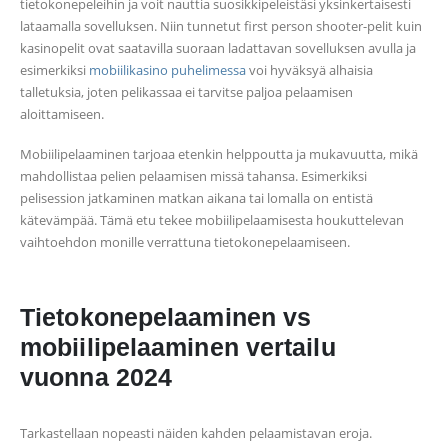
tietokonepeleihin ja voit nauttia suosikkipeleistäsi yksinkertaisesti
lataamalla sovelluksen. Niin tunnetut first person shooter-pelit kuin
kasinopelit ovat saatavilla suoraan ladattavan sovelluksen avulla ja
esimerkiksi
mobiilikasino puhelimessa
voi hyväksyä alhaisia
talletuksia, joten pelikassaa ei tarvitse paljoa pelaamisen
aloittamiseen.
Mobiilipelaaminen tarjoaa etenkin helppoutta ja mukavuutta, mikä
mahdollistaa pelien pelaamisen missä tahansa. Esimerkiksi
pelisession jatkaminen matkan aikana tai lomalla on entistä
kätevämpää. Tämä etu tekee mobiilipelaamisesta houkuttelevan
vaihtoehdon monille verrattuna tietokonepelaamiseen.
Tietokonepelaaminen vs
mobiilipelaaminen vertailu
vuonna 2024
Tarkastellaan nopeasti näiden kahden pelaamistavan eroja.