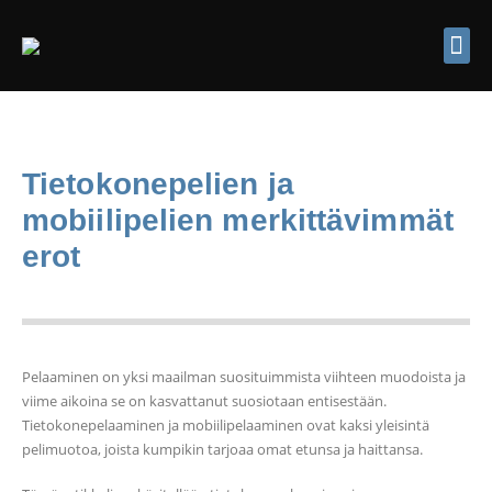
Tietok
Kannet
Tietokonepelien ja
mobiilipelien merkittävimmät
erot
Pelaaminen on yksi maailman suosituimmista viihteen muodoista ja
viime aikoina se on kasvattanut suosiotaan entisestään.
Tietokonepelaaminen ja mobiilipelaaminen ovat kaksi yleisintä
pelimuotoa, joista kumpikin tarjoaa omat etunsa ja haittansa.