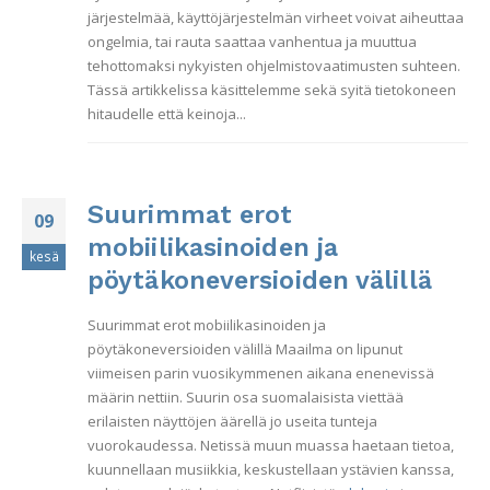
järjestelmää, käyttöjärjestelmän virheet voivat aiheuttaa
ongelmia, tai rauta saattaa vanhentua ja muuttua
tehottomaksi nykyisten ohjelmistovaatimusten suhteen.
Tässä artikkelissa käsittelemme sekä syitä tietokoneen
hitaudelle että keinoja...
Suurimmat erot
09
mobiilikasinoiden ja
kesä
pöytäkoneversioiden välillä
Suurimmat erot mobiilikasinoiden ja
pöytäkoneversioiden välillä Maailma on lipunut
viimeisen parin vuosikymmenen aikana enenevissä
määrin nettiin. Suurin osa suomalaisista viettää
erilaisten näyttöjen äärellä jo useita tunteja
vuorokaudessa. Netissä muun muassa haetaan tietoa,
kuunnellaan musiikkia, keskustellaan ystävien kanssa,