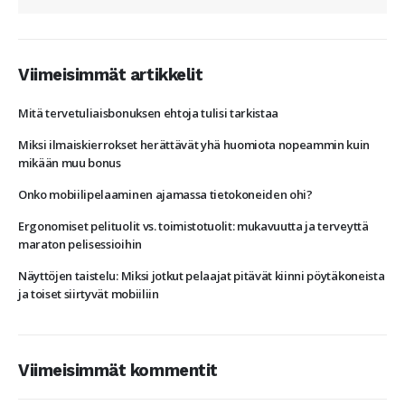
Viimeisimmät artikkelit
Mitä tervetuliaisbonuksen ehtoja tulisi tarkistaa
Miksi ilmaiskierrokset herättävät yhä huomiota nopeammin kuin
mikään muu bonus
Onko mobiilipelaaminen ajamassa tietokoneiden ohi?
Ergonomiset pelituolit vs. toimistotuolit: mukavuutta ja terveyttä
maraton pelisessioihin
Näyttöjen taistelu: Miksi jotkut pelaajat pitävät kiinni pöytäkoneista
ja toiset siirtyvät mobiiliin
Viimeisimmät kommentit