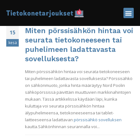
Miten pörssisähkön hintaa voi
15
seurata tietokoneeseen tai
kesä
puhelimeen ladattavasta
sovelluksesta?
Miten pörssisähkön hintaa voi seurata tietokoneeseen
tai puhelimeen ladattavasta sovelluksesta? Pörssisähkö
on sähkönmuoto, jonka hinta määräytyy Nord Poolin
sähköpörssissä päivittäin muuttuvien markkinahintojen
mukaan. Tässä artikkelissa käydään läpi, kuinka
kuluttaja voi seurata pörssisähkön hintaa
älypuhelimeensa, tietokoneeseensa tai tablet-
laitteeseensa ladattavan
pörssisähkö sovelluksen
kautta.Sähkönhinnan seurannalla voi...