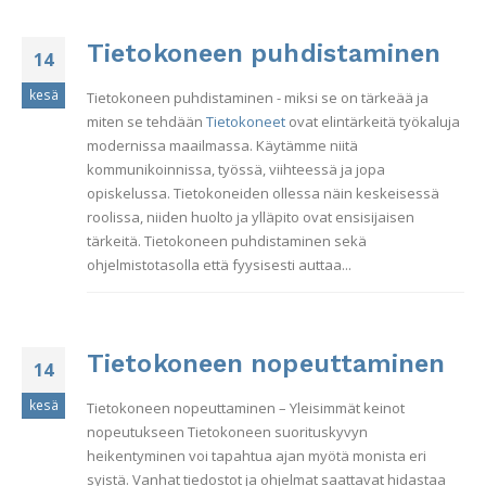
Tietokoneen puhdistaminen
14
kesä
Tietokoneen puhdistaminen - miksi se on tärkeää ja
miten se tehdään
Tietokoneet
ovat elintärkeitä työkaluja
modernissa maailmassa. Käytämme niitä
kommunikoinnissa, työssä, viihteessä ja jopa
opiskelussa. Tietokoneiden ollessa näin keskeisessä
roolissa, niiden huolto ja ylläpito ovat ensisijaisen
tärkeitä. Tietokoneen puhdistaminen sekä
ohjelmistotasolla että fyysisesti auttaa...
Tietokoneen nopeuttaminen
14
kesä
Tietokoneen nopeuttaminen – Yleisimmät keinot
nopeutukseen Tietokoneen suorituskyvyn
heikentyminen voi tapahtua ajan myötä monista eri
syistä. Vanhat tiedostot ja ohjelmat saattavat hidastaa