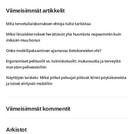
Viimeisimmät artikkelit
Mitä tervetuliaisbonuksen ehtoja tulisi tarkistaa
Miksi ilmaiskierrokset herättävät yhä huomiota nopeammin kuin
mikään muu bonus
Onko mobiilipelaaminen ajamassa tietokoneiden ohi?
Ergonomiset pelituolit vs. toimistotuolit: mukavuutta ja terveyttä
maraton pelisessioihin
Näyttöjen taistelu: Miksi jotkut pelaajat pitävät kiinni pöytäkoneista
ja toiset siirtyvät mobiiliin
Viimeisimmät kommentit
Arkistot