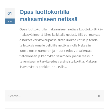
Opas luottokortilla
01
maksamiseen netissä
elo
Opas luottokortilla maksamiseen netissä Luottokortti käy
maksuvälineenä lähes kaikkialla netissä. Sillä voi maksaa
ostokset verkkokaupassa, tilata ruokaa kotiin ja tehdä
talletuksia omalle pelitilille nettikasinolla.Nykyään
luottokortin numeron ja muut tiedot voi tallentaa
tietokoneen ja kännykän selaimeen, jolloin maksun
tekemiseen ei tarvita edes varsinaista korttia. Maksun
lisävahvistus pankkitunnuksilla...