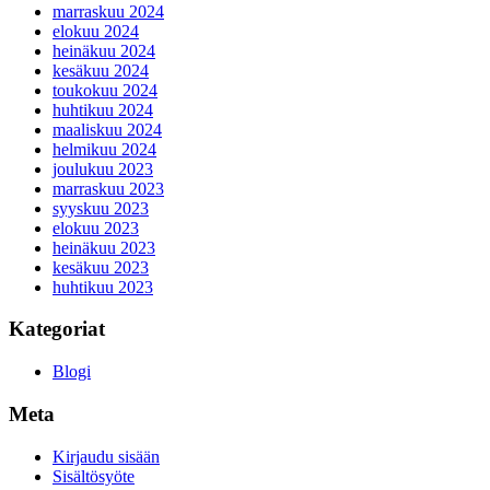
marraskuu 2024
elokuu 2024
heinäkuu 2024
kesäkuu 2024
toukokuu 2024
huhtikuu 2024
maaliskuu 2024
helmikuu 2024
joulukuu 2023
marraskuu 2023
syyskuu 2023
elokuu 2023
heinäkuu 2023
kesäkuu 2023
huhtikuu 2023
Kategoriat
Blogi
Meta
Kirjaudu sisään
Sisältösyöte