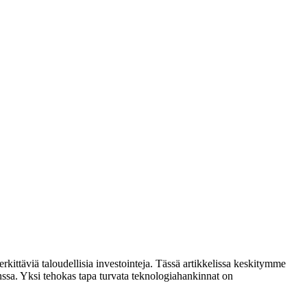
rkittäviä taloudellisia investointeja. Tässä artikkelissa keskitymme
anssa. Yksi tehokas tapa turvata teknologiahankinnat on