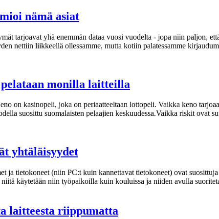
omioi nämä asiat
mät tarjoavat yhä enemmän dataa vuosi vuodelta - jopa niin paljon, että n
teyden nettiin liikkeellä ollessamme, mutta kotiin palatessamme kirjaudum
elataan monilla laitteilla
 Keno on kasinopeli, joka on periaatteeltaan lottopeli. Vaikka keno tar
 todella suosittu suomalaisten pelaajien keskuudessa.Vaikka riskit ovat suu
ät yhtäläisyydet
t ja tietokoneet (niin PC:t kuin kannettavat tietokoneet) ovat suosittuja l
iitä käytetään niin työpaikoilla kuin kouluissa ja niiden avulla suoriteta
a laitteesta riippumatta