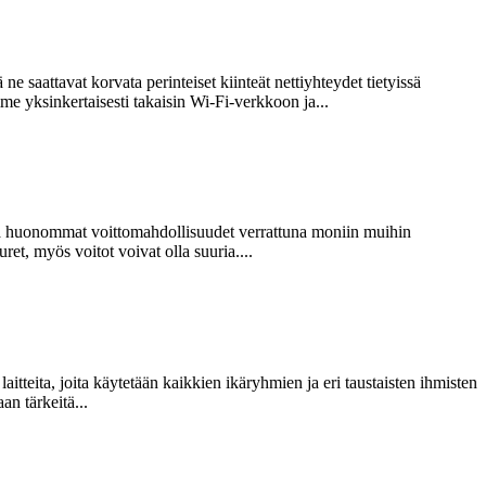
e saattavat korvata perinteiset kiinteät nettiyhteydet tietyissä
me yksinkertaisesti takaisin Wi-Fi-verkkoon ja...
joaa huonommat voittomahdollisuudet verrattuna moniin muihin
ret, myös voitot voivat olla suuria....
aitteita, joita käytetään kaikkien ikäryhmien ja eri taustaisten ihmisten
an tärkeitä...