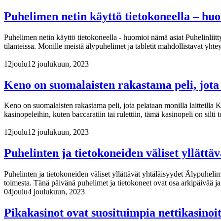
Puhelimen netin käyttö tietokoneella – hu
Puhelimen netin käyttö tietokoneella - huomioi nämä asiat Puhelinliitty
tilanteissa. Monille meistä älypuhelimet ja tabletit mahdollistavat yh
12
joulu
12 joulukuun, 2023
Keno on suomalaisten rakastama peli, jota p
Keno on suomalaisten rakastama peli, jota pelataan monilla laitteilla
kasinopeleihin, kuten baccaratiin tai rulettiin, tämä kasinopeli on silti
12
joulu
12 joulukuun, 2023
Puhelinten ja tietokoneiden väliset yllättäv
Puhelinten ja tietokoneiden väliset yllättävät yhtäläisyydet Älypuhelime
toimesta. Tänä päivänä puhelimet ja tietokoneet ovat osa arkipäivää ja n
04
joulu
4 joulukuun, 2023
Pikakasinot ovat suosituimpia nettikasinoit