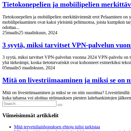
Tietokonepelien ja mobiilipelien merkittä
Tietokonepelien ja mobiilipelien merkittävimmät erot Pelaaminen on y
mobiilipelaaminen ovat kaksi yleisintä pelimuotoa, joista kumpikin tarj
odottaa...
25
maalis
25 maaliskuun, 2024
3 syytä, miksi tarvitset VPN-palvelun vuo
3 syytä, miksi tarvitset VPN-palvelun vuonna 2024 VPN-palvelu on tehok
yhä tärkeämpi, koska tietoturvariskit ovat kohonneet esimerkiksi tekoäl
05
maalis
5 maaliskuun, 2024
Mitä on livestriimaaminen ja miksi se on n
Mitä on livestriimaaminen ja miksi se on niin suosittua? Livestriimillä 
kuka tahansa voi aloittaa striimauksen pienten laitehankintojen jälkeen.
Viimeisimmät artikkelit
Mitä tervetuliaisbonuksen ehtoja tulisi tarkistaa