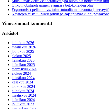
Miksi ilmaiskierrokset herättävät yhä huomiota nopeammin ku
Onko mobiilipelaaminen ajamassa tietokoneiden ohi?
Ergonomiset pelituolit vs. toimistotuolit: mukavuutta ja terveytt
Näyttöjen taistelu: Miksi jotkut pelaajat pitävät kiinni pöytäkonei
Viimeisimmät kommentit
Arkistot
huhtikuu 2026
maaliskuu 2026
joulukuu 2025
elokuu 2025
heinäkuu 2025
helmikuu 2025
marraskuu 2024
elokuu 2024
heinäkuu 2024
kesäkuu 2024
toukokuu 2024
huhtikuu 2024
maaliskuu 2024
helmikuu 2024
joulukuu 2023
marraskuu 2023