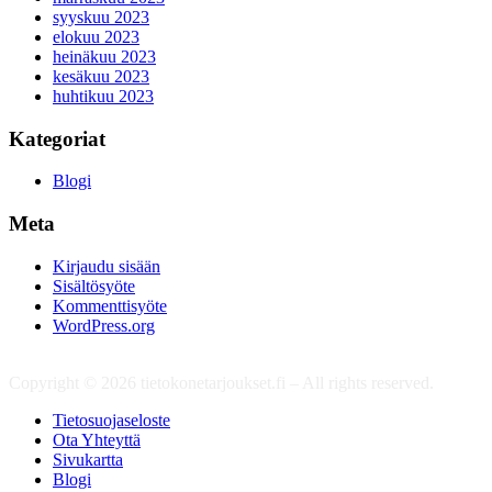
syyskuu 2023
elokuu 2023
heinäkuu 2023
kesäkuu 2023
huhtikuu 2023
Kategoriat
Blogi
Meta
Kirjaudu sisään
Sisältösyöte
Kommenttisyöte
WordPress.org
Copyright © 2026 tietokonetarjoukset.fi – All rights reserved.
Tietosuojaseloste
Ota Yhteyttä
Sivukartta
Blogi