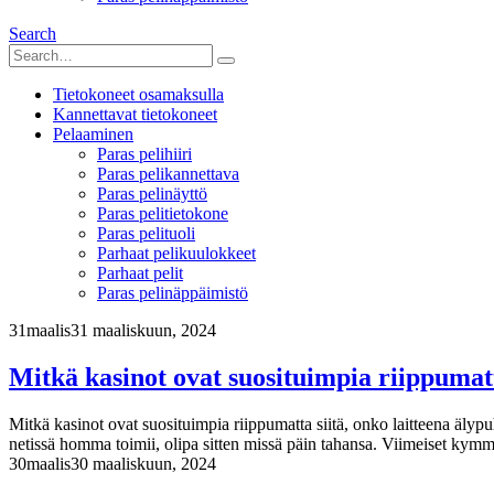
Search
Tietokoneet osamaksulla
Kannettavat tietokoneet
Pelaaminen
Paras pelihiiri
Paras pelikannettava
Paras pelinäyttö
Paras pelitietokone
Paras pelituoli
Parhaat pelikuulokkeet
Parhaat pelit
Paras pelinäppäimistö
31
maalis
31 maaliskuun, 2024
Mitkä kasinot ovat suosituimpia riippumatta
Mitkä kasinot ovat suosituimpia riippumatta siitä, onko laitteena älypu
netissä homma toimii, olipa sitten missä päin tahansa. Viimeiset kymme
30
maalis
30 maaliskuun, 2024